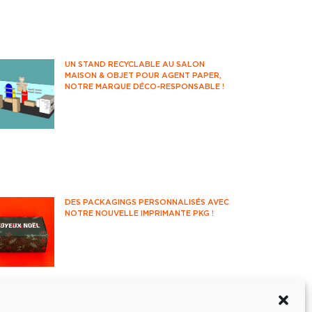
émissions de CO2 ? Vous êtes-vous
déjà questionné sur votre impact
environnemental ?
UN STAND RECYCLABLE AU SALON
MAISON & OBJET POUR AGENT PAPER,
NOTRE MARQUE DÉCO-RESPONSABLE !
Rendez-vous incontournable des
professionnels de la déco et du
design, le salon Maison&Objet
accueille années après années les
acteurs français et internationaux de
l'univers de la maison.
DES PACKAGINGS PERSONNALISÉS AVEC
NOTRE NOUVELLE IMPRIMANTE PKG !
Partons à la découverte de notre
nouvelle imprimante packaging et de
ses fonctionnalités !