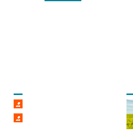
CONTACT COMMERCIAL
DE
Fredéric POMMIER
02 99 22 86 39
Stéphane PENALVER
02 99 22 86 40