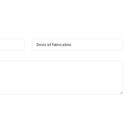
Service
 me recontacter dans le cadre de ma demande d'information ou de devis