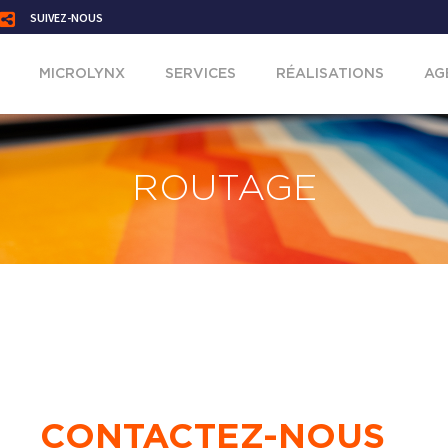
SUIVEZ-NOUS
MICROLYNX
SERVICES
RÉALISATIONS
AG
ROUTAGE
CONTACTEZ-NOUS