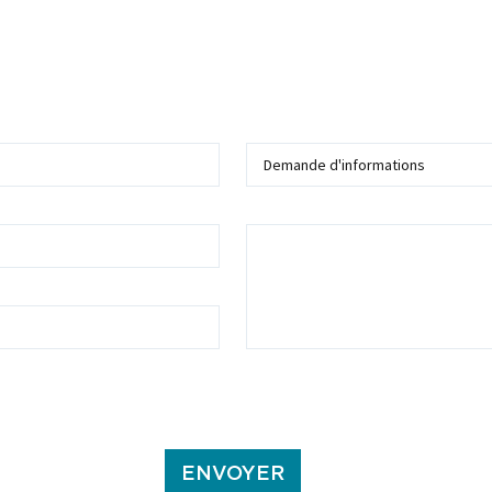
Sujet
Message
ans ce formulaire soient utilisées, exploitées, traitées pour permettre de