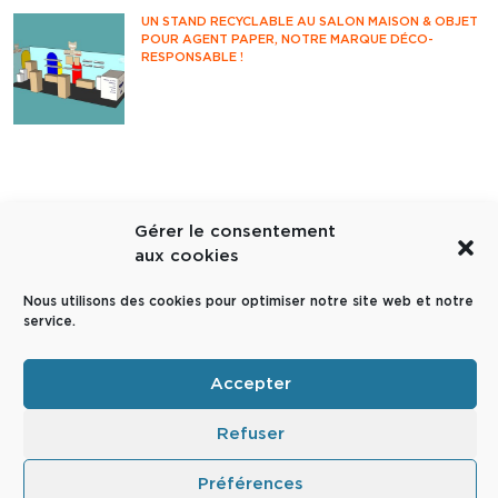
UN STAND RECYCLABLE AU SALON MAISON & OBJET
POUR AGENT PAPER, NOTRE MARQUE DÉCO-
RESPONSABLE !
Rendez-vous incontournable des
professionnels de la déco et du design, le
salon Maison&Objet accueille années après
années les acteurs français et internationaux
de l'univers de la maison.
DES PACKAGINGS PERSONNALISÉS AVEC NOTRE
Gérer le consentement
NOUVELLE IMPRIMANTE PKG !
Partons à la découverte de notre nouvelle
aux cookies
imprimante packaging et de ses
fonctionnalités !
Nous utilisons des cookies pour optimiser notre site web et notre
service.
Accepter
Refuser
Préférences