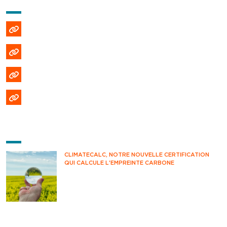
AIDE ET INFORMATIONS
Emploi et recrutement
Politique de confidentialité
Politique de cookies (EU)
Formulaire DPO
DERNIÈRES ACTUS
CLIMATECALC, NOTRE NOUVELLE CERTIFICATION
QUI CALCULE L'EMPREINTE CARBONE
Avez-vous déjà pensé à mesurer votre impact
climatique au quotidien ? Savez-vous
comment estimer vos émissions de CO2 ?
Vous êtes-vous déjà questionné sur votre
impact environnemental ?