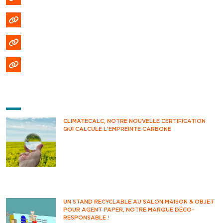
Politique de confidentialité
Politique de cookies (EU)
Formulaire DPO
DERNIÈRES ACTUS
CLIMATECALC, NOTRE NOUVELLE CERTIFICATION
QUI CALCULE L'EMPREINTE CARBONE
Avez-vous déjà pensé à mesurer votre impact
climatique au quotidien ? Savez-vous
comment estimer vos émissions de CO2 ?
Vous êtes-vous déjà questionné sur votre
impact environnemental ?
UN STAND RECYCLABLE AU SALON MAISON & OBJET
POUR AGENT PAPER, NOTRE MARQUE DÉCO-
RESPONSABLE !