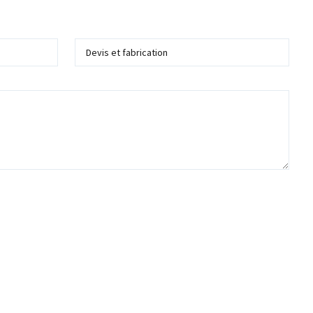
Service
 me recontacter dans le cadre de ma demande d'information ou de devis