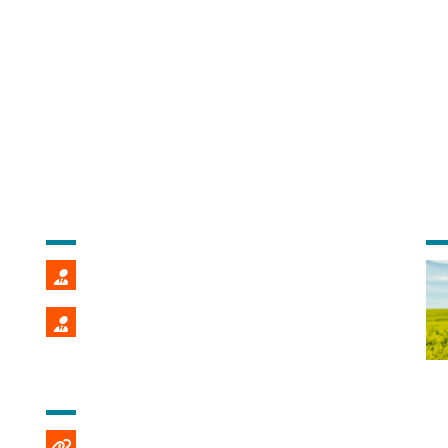
CONTACT COMMERCIAL
DE
Fredéric POMMIER
02 99 22 86 39
Stéphane PENALVER
02 99 22 86 40
AIDE ET INFORMATIONS
Emploi et recrutement