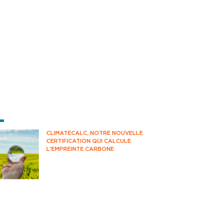
RNIÈRES ACTUS
CLIMATECALC, NOTRE NOUVELLE
CERTIFICATION QUI CALCULE
L'EMPREINTE CARBONE
Avez-vous déjà pensé à mesurer votre
impact climatique au quotidien ?
Savez-vous comment estimer vos
émissions de CO2 ? Vous êtes-vous
déjà questionné sur votre impact
environnemental ?