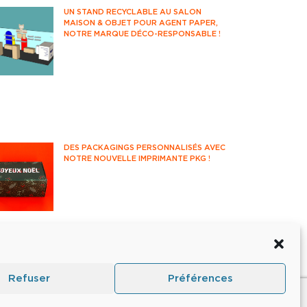
UN STAND RECYCLABLE AU SALON
MAISON & OBJET POUR AGENT PAPER,
NOTRE MARQUE DÉCO-RESPONSABLE !
Rendez-vous incontournable des
professionnels de la déco et du
design, le salon Maison&Objet
accueille années après années les
acteurs français et internationaux de
l'univers de la maison.
DES PACKAGINGS PERSONNALISÉS AVEC
NOTRE NOUVELLE IMPRIMANTE PKG !
Partons à la découverte de notre
nouvelle imprimante packaging et de
ses fonctionnalités !
Refuser
Préférences