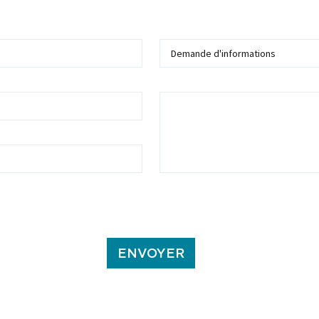
Sujet
Message
ans ce formulaire soient utilisées, exploitées, traitées pour permettre de