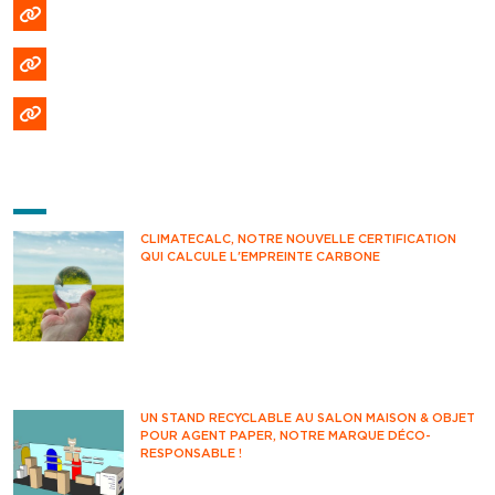
Politique de confidentialité
Politique de cookies (EU)
Formulaire DPO
DERNIÈRES ACTUS
CLIMATECALC, NOTRE NOUVELLE CERTIFICATION
QUI CALCULE L'EMPREINTE CARBONE
Avez-vous déjà pensé à mesurer votre impact
climatique au quotidien ? Savez-vous
comment estimer vos émissions de CO2 ?
Vous êtes-vous déjà questionné sur votre
impact environnemental ?
UN STAND RECYCLABLE AU SALON MAISON & OBJET
POUR AGENT PAPER, NOTRE MARQUE DÉCO-
RESPONSABLE !
Rendez-vous incontournable des