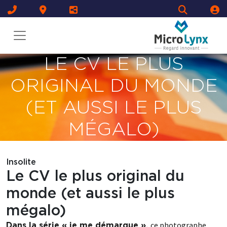
LE CV LE PLUS
ORIGINAL DU MONDE
(ET AUSSI LE PLUS
MÉGALO)
Insolite
Le CV le plus original du
monde (et aussi le plus
mégalo)
ce photographe
Dans la série « je me démarque »,