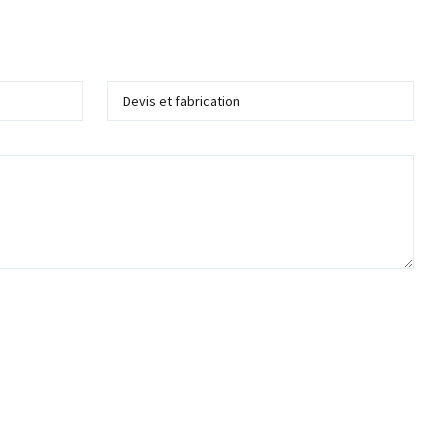
Service
 me recontacter dans le cadre de ma demande d'information ou de devis