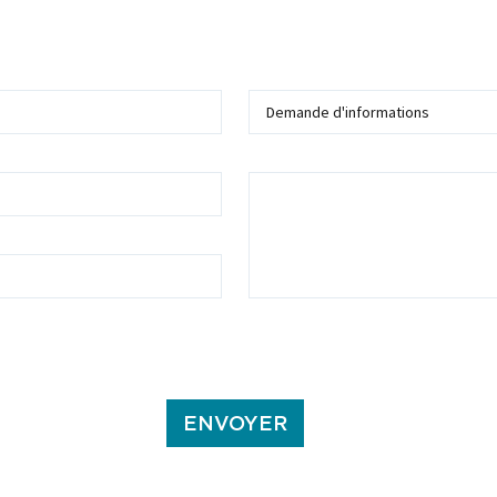
Sujet
Message
ans ce formulaire soient utilisées, exploitées, traitées pour permettre de