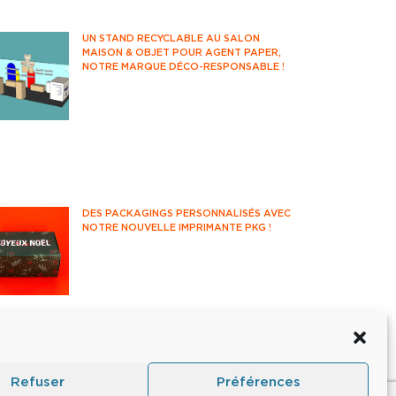
UN STAND RECYCLABLE AU SALON
MAISON & OBJET POUR AGENT PAPER,
NOTRE MARQUE DÉCO-RESPONSABLE !
Rendez-vous incontournable des
professionnels de la déco et du
design, le salon Maison&Objet
accueille années après années les
acteurs français et internationaux de
l'univers de la maison.
DES PACKAGINGS PERSONNALISÉS AVEC
NOTRE NOUVELLE IMPRIMANTE PKG !
Partons à la découverte de notre
nouvelle imprimante packaging et de
ses fonctionnalités !
Refuser
Préférences