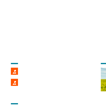
CONTACT COMMERCIAL
DE
Fredéric POMMIER
02 99 22 86 39
Stéphane PENALVER
02 99 22 86 40
AIDE ET INFORMATIONS