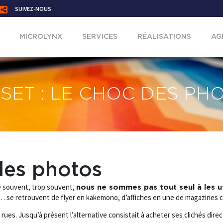
SUIVEZ-NOUS
MICROLYNX
SERVICES
RÉALISATIONS
AG
SET : LE CHOC DES PH
 des photos
ue souvent, trop souvent,
nous ne sommes pas tout seul à les ut
rk… se retrouvent de flyer en kakemono, d’affiches en une de magazines 
 rues. Jusqu’à présent l’alternative consistait à acheter ses clichés dir