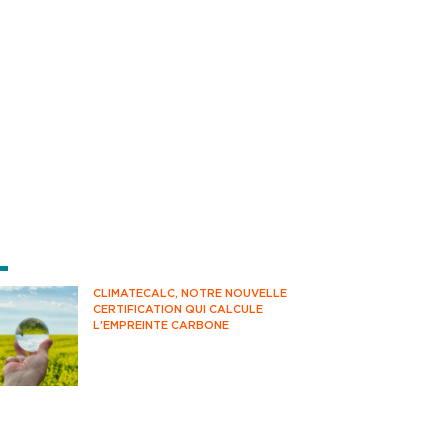
RNIÈRES ACTUS
CLIMATECALC, NOTRE NOUVELLE
CERTIFICATION QUI CALCULE
L'EMPREINTE CARBONE
Avez-vous déjà pensé à mesurer votre
impact climatique au quotidien ?
Savez-vous comment estimer vos
émissions de CO2 ? Vous êtes-vous
déjà questionné sur votre impact
environnemental ?