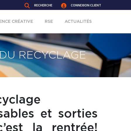
RECHERCHE
CONNEXION CLIENT
ENCE CRÉATIVE
RSE
ACTUALITÉS
 DU RECYCLAGE
cyclage
ables et sorties
est la rentrée!