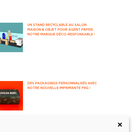
déjà questionné sur votre impact
environnemental ?
UN STAND RECYCLABLE AU SALON
MAISON & OBJET POUR AGENT PAPER,
NOTRE MARQUE DÉCO-RESPONSABLE !
Rendez-vous incontournable des
professionnels de la déco et du
design, le salon Maison&Objet
accueille années après années les
acteurs français et internationaux de
l'univers de la maison.
DES PACKAGINGS PERSONNALISÉS AVEC
NOTRE NOUVELLE IMPRIMANTE PKG !
Partons à la découverte de notre
nouvelle imprimante packaging et de
ses fonctionnalités !