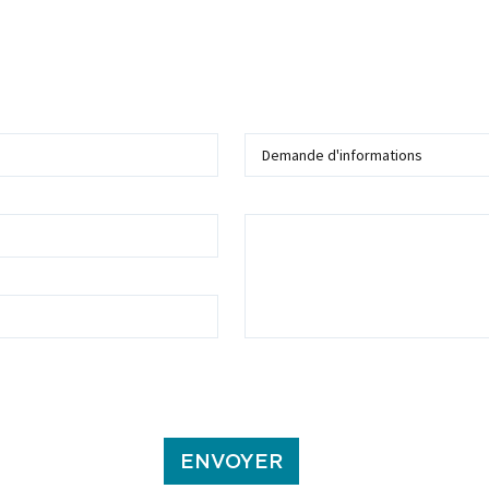
Sujet
Message
ans ce formulaire soient utilisées, exploitées, traitées pour permettre de