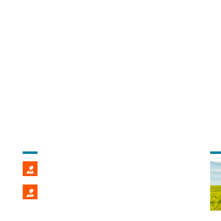
CONTACT COMMERCIAL
DE
Fredéric POMMIER
02 99 22 86 39
Stéphane PENALVER
02 99 22 86 40