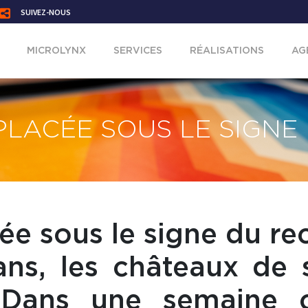
SUIVEZ-NOUS
MICROLYNX
SERVICES
RÉALISATIONS
AG
PLACÉE SOUS LE SIGNE
ée sous le signe du re
ans, les châteaux de s
 Dans une semaine c’