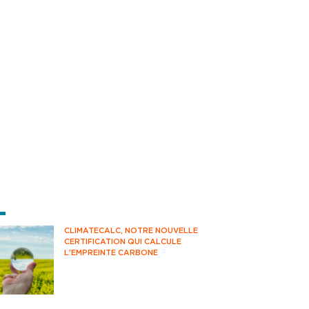
RNIÈRES ACTUS
CLIMATECALC, NOTRE NOUVELLE
CERTIFICATION QUI CALCULE
L'EMPREINTE CARBONE
Avez-vous déjà pensé à mesurer votre
impact climatique au quotidien ?
Savez-vous comment estimer vos
émissions de CO2 ? Vous êtes-vous