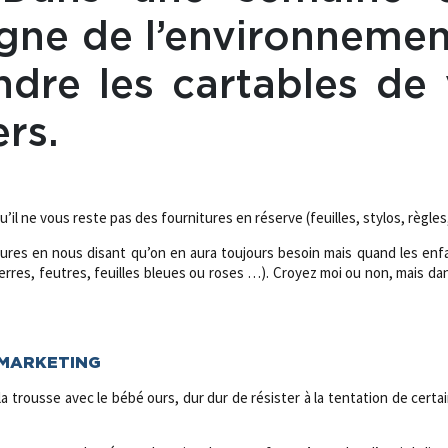
igne de l’environnemen
ndre les cartables de 
ers.
u’il ne vous reste pas des fournitures en réserve (feuilles, stylos, règ
es en nous disant qu’on en aura toujours besoin mais quand les enfan
uerres, feutres, feuilles bleues ou roses …). Croyez moi ou non, mais dan
 MARKETING
la trousse avec le bébé ours, dur dur de résister à la tentation de certa