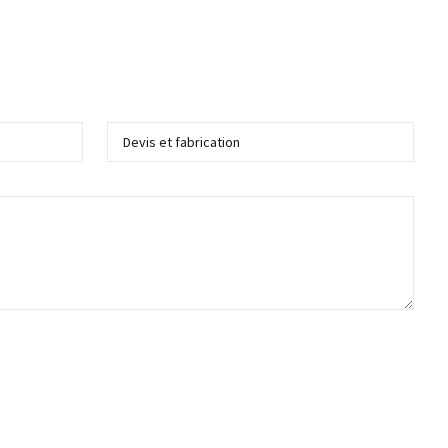
Service
 me recontacter dans le cadre de ma demande d'information ou de devis