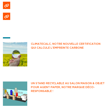
Politique de cookies (EU)
Formulaire DPO
DERNIÈRES ACTUS
CLIMATECALC, NOTRE NOUVELLE CERTIFICATION
QUI CALCULE L'EMPREINTE CARBONE
Avez-vous déjà pensé à mesurer votre impact
climatique au quotidien ? Savez-vous
comment estimer vos émissions de CO2 ?
Vous êtes-vous déjà questionné sur votre
impact environnemental ?
UN STAND RECYCLABLE AU SALON MAISON & OBJET
POUR AGENT PAPER, NOTRE MARQUE DÉCO-
RESPONSABLE !
Rendez-vous incontournable des
professionnels de la déco et du design, le
salon Maison&Objet accueille années après