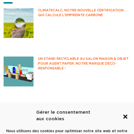
CLIMATECALC, NOTRE NOUVELLE CERTIFICATION
QUI CALCULE L'EMPREINTE CARBONE
Avez-vous déjà pensé à mesurer votre impact
climatique au quotidien ? Savez-vous
comment estimer vos émissions de CO2 ?
Vous êtes-vous déjà questionné sur votre
impact environnemental ?
UN STAND RECYCLABLE AU SALON MAISON & OBJET
POUR AGENT PAPER, NOTRE MARQUE DÉCO-
RESPONSABLE !
Rendez-vous incontournable des
professionnels de la déco et du design, le
salon Maison&Objet accueille années après
années les acteurs français et internationaux
de l'univers de la maison.
Gérer le consentement
DES PACKAGINGS PERSONNALISÉS AVEC NOTRE
NOUVELLE IMPRIMANTE PKG !
aux cookies
Partons à la découverte de notre nouvelle
imprimante packaging et de ses
Nous utilisons des cookies pour optimiser notre site web et notre